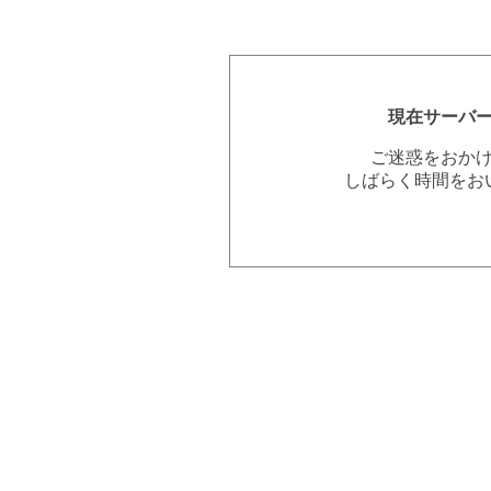
現在サーバ
ご迷惑をおか
しばらく時間をお