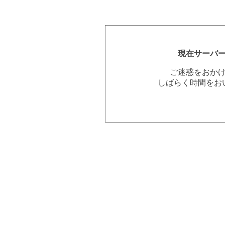
現在サーバ
ご迷惑をおか
しばらく時間をお