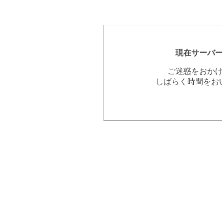
現在サーバ
ご迷惑をおか
しばらく時間をお