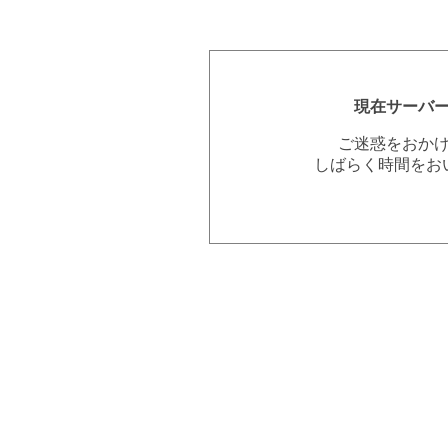
現在サーバ
ご迷惑をおか
しばらく時間をお