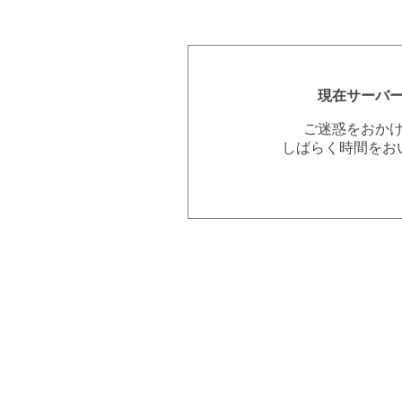
現在サーバ
ご迷惑をおか
しばらく時間をお