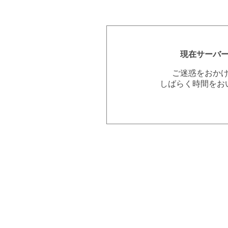
現在サーバ
ご迷惑をおか
しばらく時間をお