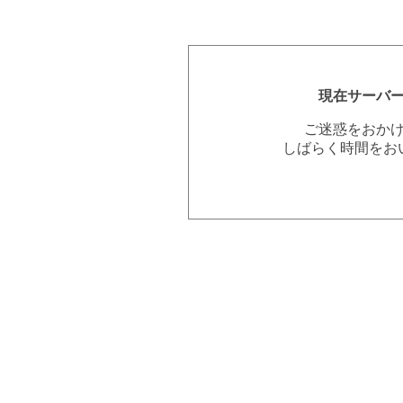
現在サーバ
ご迷惑をおか
しばらく時間をお