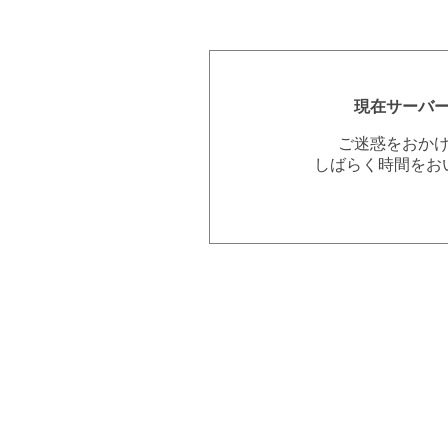
現在サーバ
ご迷惑をおか
しばらく時間をお