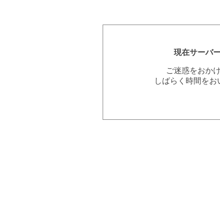
現在サーバ
ご迷惑をおか
しばらく時間をお