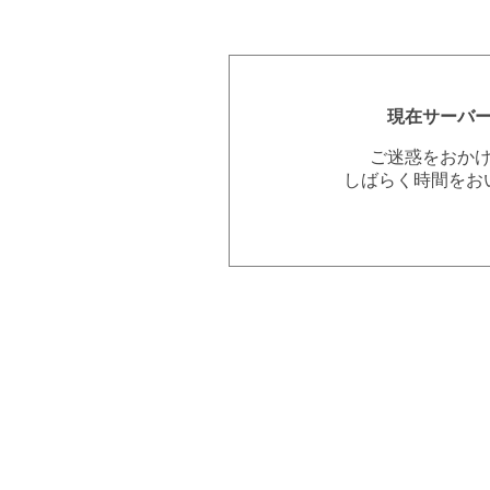
現在サーバ
ご迷惑をおか
しばらく時間をお