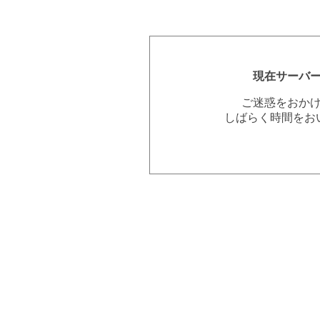
現在サーバ
ご迷惑をおか
しばらく時間をお