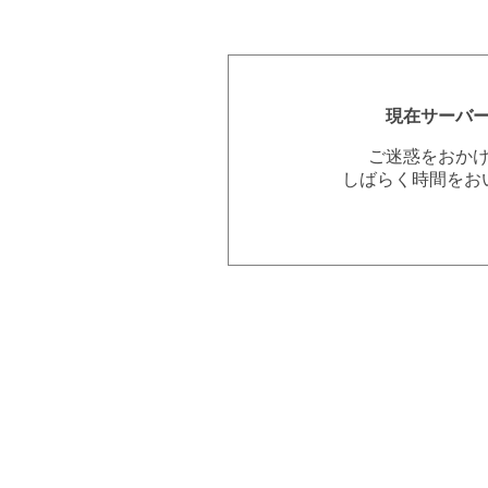
現在サーバ
ご迷惑をおか
しばらく時間をお