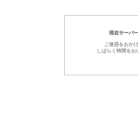
現在サーバ
ご迷惑をおか
しばらく時間をお