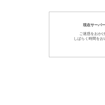
現在サーバ
ご迷惑をおか
しばらく時間をお