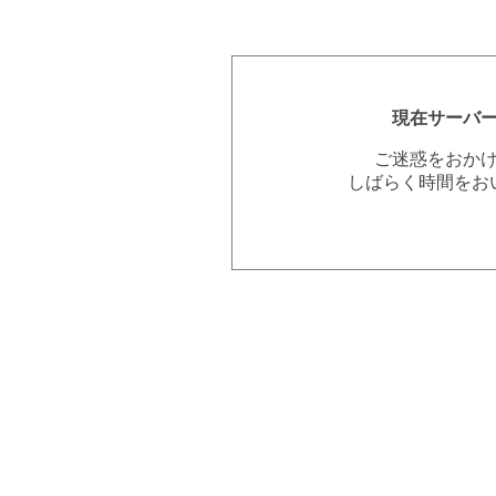
現在サーバ
ご迷惑をおか
しばらく時間をお