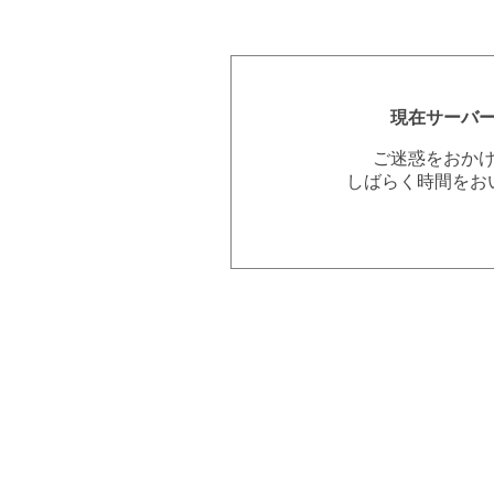
現在サーバ
ご迷惑をおか
しばらく時間をお