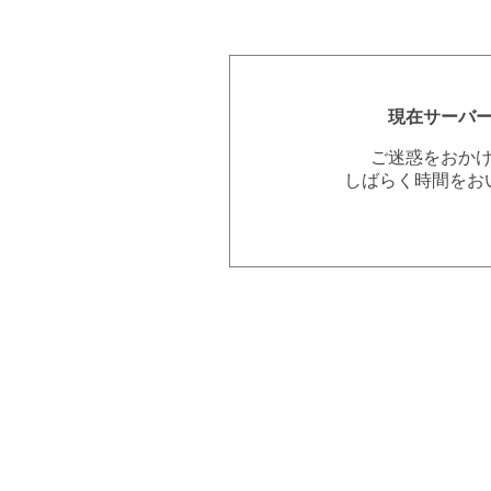
現在サーバ
ご迷惑をおか
しばらく時間をお