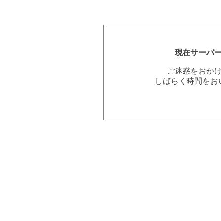
現在サーバ
ご迷惑をおか
しばらく時間をお