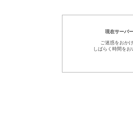
現在サーバ
ご迷惑をおか
しばらく時間をお