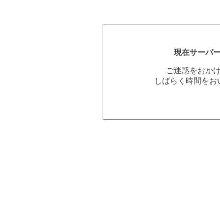
現在サーバ
ご迷惑をおか
しばらく時間をお