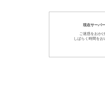
現在サーバ
ご迷惑をおか
しばらく時間をお