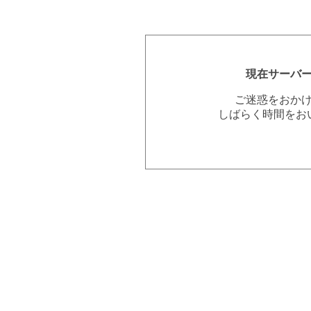
現在サーバ
ご迷惑をおか
しばらく時間をお