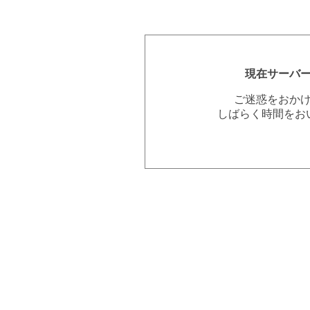
現在サーバ
ご迷惑をおか
しばらく時間をお