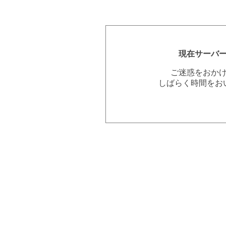
現在サーバ
ご迷惑をおか
しばらく時間をお