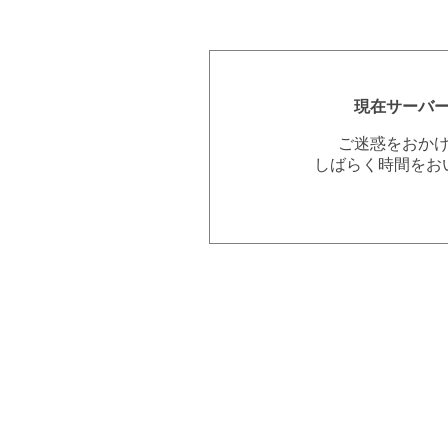
現在サーバ
ご迷惑をおか
しばらく時間をお