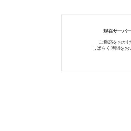
現在サーバ
ご迷惑をおか
しばらく時間をお