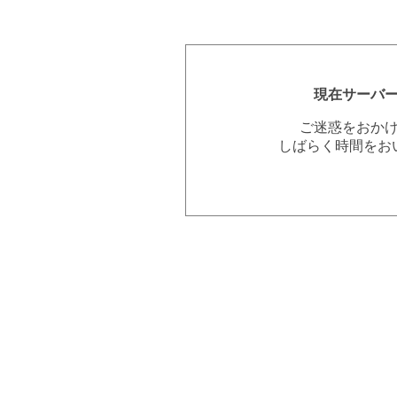
現在サーバ
ご迷惑をおか
しばらく時間をお