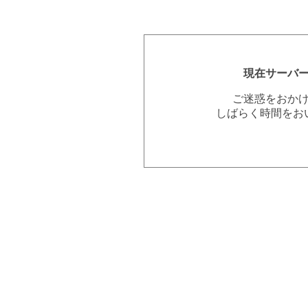
現在サーバ
ご迷惑をおか
しばらく時間をお