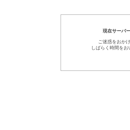
現在サーバ
ご迷惑をおか
しばらく時間をお