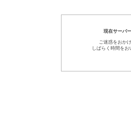
現在サーバ
ご迷惑をおか
しばらく時間をお