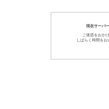
現在サーバ
ご迷惑をおか
しばらく時間をお