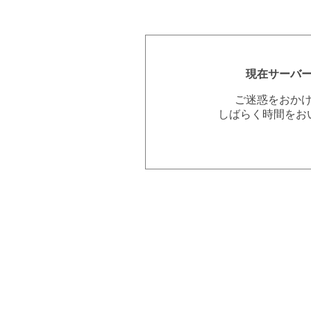
現在サーバ
ご迷惑をおか
しばらく時間をお