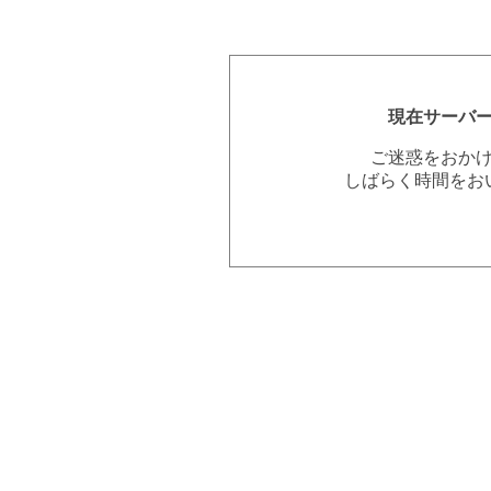
現在サーバ
ご迷惑をおか
しばらく時間をお