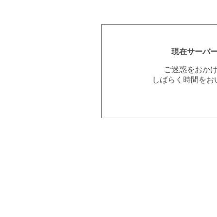
現在サーバ
ご迷惑をおか
しばらく時間をお