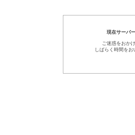
現在サーバ
ご迷惑をおか
しばらく時間をお