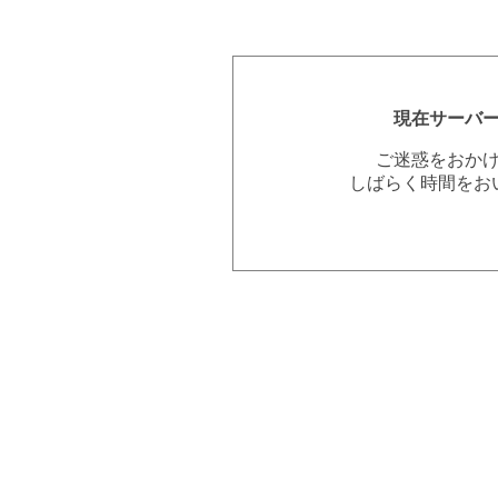
現在サーバ
ご迷惑をおか
しばらく時間をお