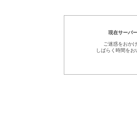
現在サーバ
ご迷惑をおか
しばらく時間をお