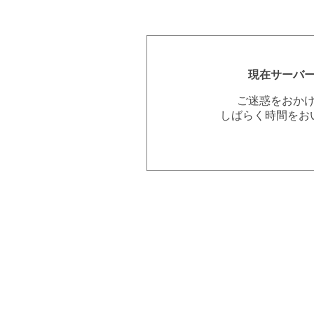
現在サーバ
ご迷惑をおか
しばらく時間をお