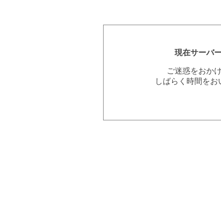
現在サーバ
ご迷惑をおか
しばらく時間をお