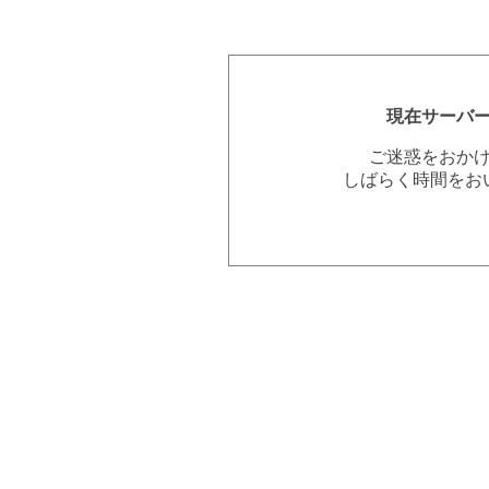
現在サーバ
ご迷惑をおか
しばらく時間をお