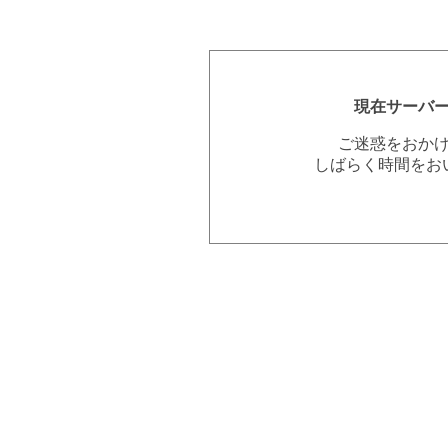
現在サーバ
ご迷惑をおか
しばらく時間をお