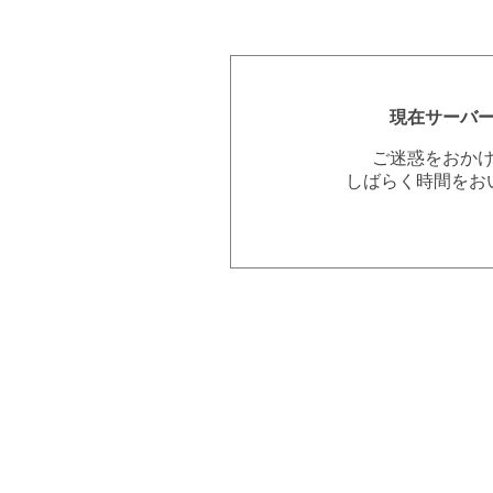
現在サーバ
ご迷惑をおか
しばらく時間をお