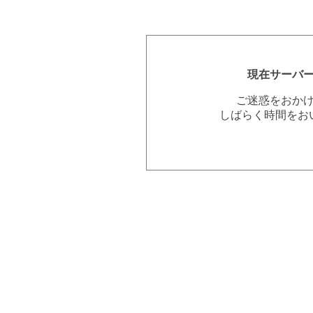
現在サーバ
ご迷惑をおか
しばらく時間をお