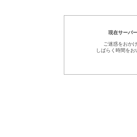
現在サーバ
ご迷惑をおか
しばらく時間をお