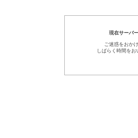
現在サーバ
ご迷惑をおか
しばらく時間をお