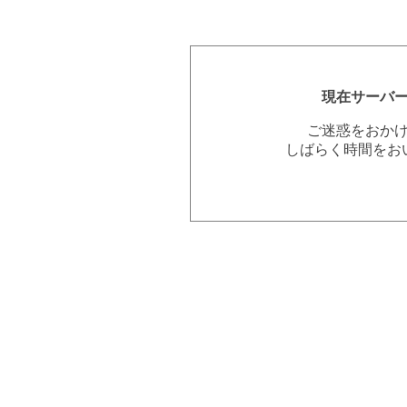
現在サーバ
ご迷惑をおか
しばらく時間をお