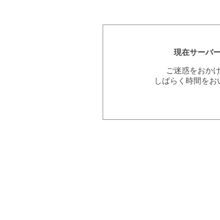
現在サーバ
ご迷惑をおか
しばらく時間をお