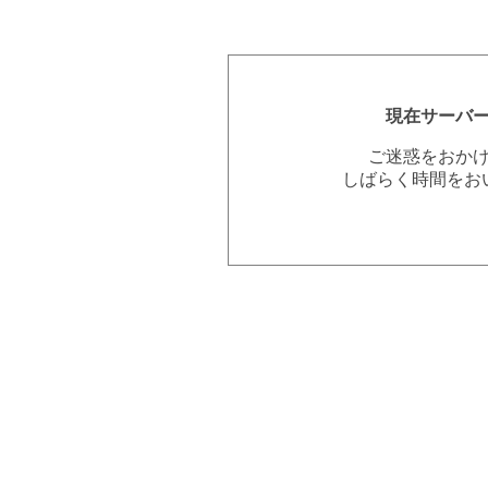
現在サーバ
ご迷惑をおか
しばらく時間をお