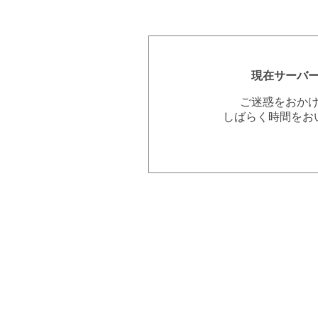
現在サーバ
ご迷惑をおか
しばらく時間をお