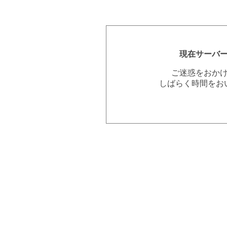
現在サーバ
ご迷惑をおか
しばらく時間をお